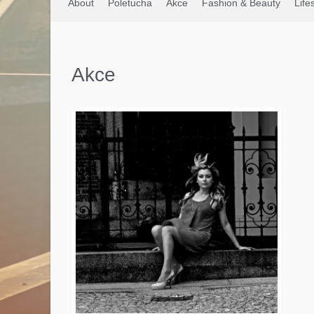
About
Poletucha
Akce
Fashion & Beauty
Life
Akce