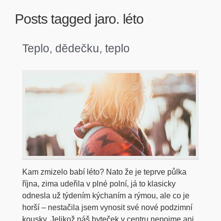
Posts tagged
jaro. léto
Teplo, dědečku, teplo
Kam zmizelo babí léto? Nato že je teprve půlka
října, zima udeřila v plné polní, já to klasicky
odnesla už týdením kýchaním a rýmou, ale co je
horší – nestačila jsem vynosit své nové podzimní
kousky. Jelikož náš byteček v centru nepojme ani