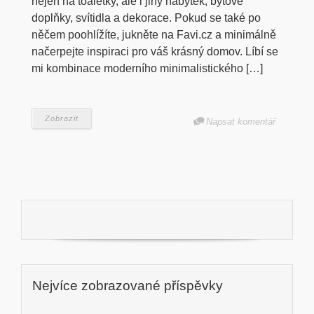
nejen na toaletky, ale i jiný nábytek, bytové
doplňky, svítidla a dekorace. Pokud se také po
něčem poohlížíte, jukněte na Favi.cz a minimálně
načerpejte inspiraci pro váš krásný domov. Líbí se
mi kombinace moderního minimalistického […]
Zobrazit
Napsat komentář
Nejvíce zobrazované příspěvky