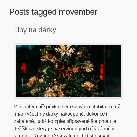
Posts tagged
movember
Tipy na dárky
V minulém příspěvku jsem se vám chlubila, že už
mám všechny dárky nakoupené, dokonce i
zabalené, tudíž komplet připravené šoupnout je
Ježíškovi, který je naservíruje pod náš vánoční
stromek. Rozhodně vás ale nechci stresovat,