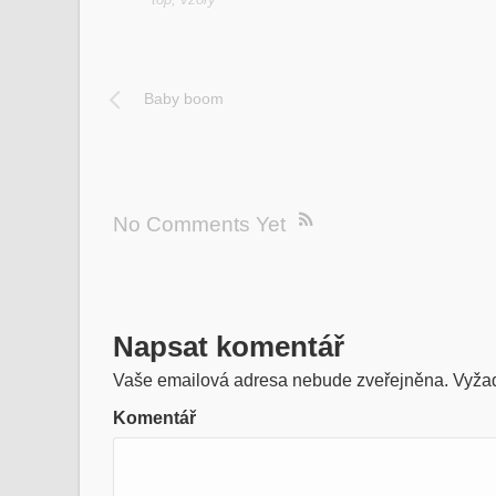
Baby boom
No Comments Yet
Napsat komentář
Vaše emailová adresa nebude zveřejněna.
Vyžad
Komentář