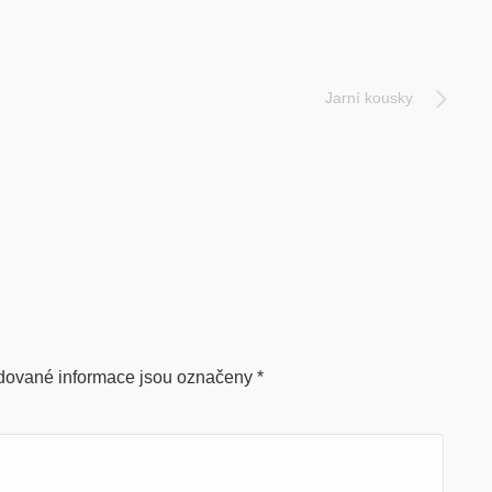
Jarní kousky
ované informace jsou označeny
*