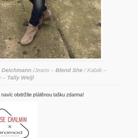
–
Deichmann
/Jeans –
Blend She
/ Kabát –
e –
Tally Weijl
avíc obdržíte plátěnou tašku zdarma!