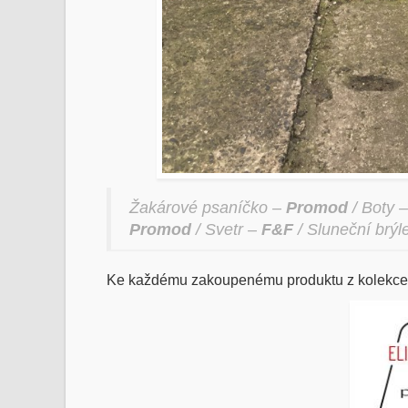
Žakárové psaníčko –
Promod
/ Boty 
Promod
/ Svetr –
F&F
/ Sluneční brýl
Ke každému zakoupenému produktu z kolekce n