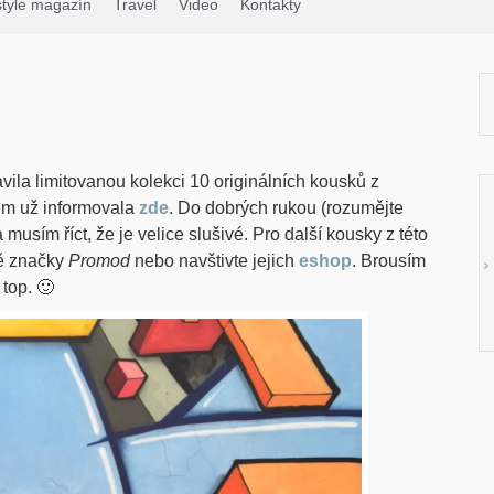
style magazín
Travel
Video
Kontakty
vila limitovanou kolekci 10 originálních kousků z
sem už informovala
zde
. Do dobrých rukou (rozumějte
musím říct, že je velice slušivé. Pro další kousky z této
ě značky
Promod
nebo navštivte jejich
eshop
. Brousím
top. 🙂