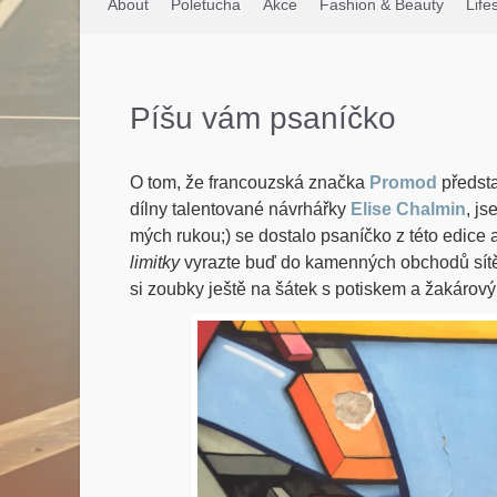
About
Poletucha
Akce
Fashion & Beauty
Life
Píšu vám psaníčko
O tom, že francouzská značka
Promod
předsta
dílny talentované návrhářky
Elise Chalmin
, j
mých rukou;) se dostalo psaníčko z této edice a 
limitky
vyrazte buď do kamenných obchodů sít
si zoubky ještě na šátek s potiskem a žakárový 