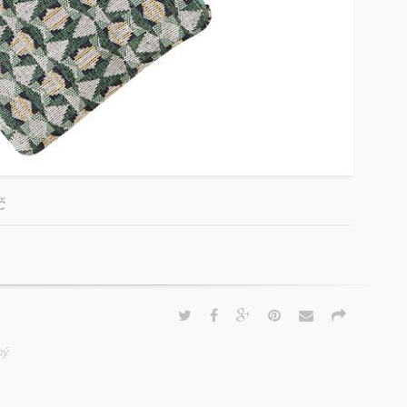
č
ný
,