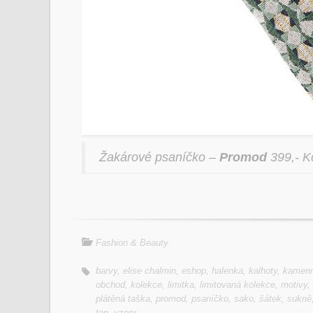
Žakárové psaníčko –
Promod
399,- K
Fashion & Beauty
barvy
,
elise chalmin
,
eshop
,
halenka
,
kalhoty
,
kamen
obchod
,
kolekce
,
limitka
,
limitovaná kolekce
,
motivy
,
plátěná taška
,
promod
,
psaníčko
,
sako
,
šátek
,
sukně
top
,
vzory