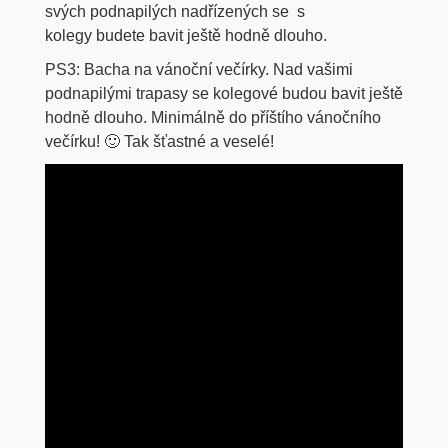
svých podnapilých nadřízených se s
kolegy budete bavit ještě hodně dlouho.
PS3: Bacha na vánoční večírky. Nad vašimi
podnapilými trapasy se kolegové budou bavit ještě
hodně dlouho. Minimálně do příštího vánočního
večírku! 🙂 Tak šťastné a veselé!