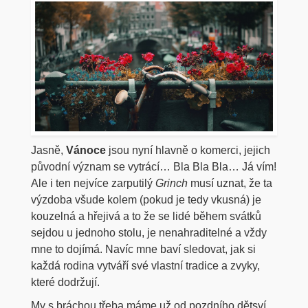
Jasně,
Vánoce
jsou nyní hlavně o komerci, jejich
původní význam se vytrácí… Bla Bla Bla… Já vím!
Ale i ten nejvíce zarputilý
Grinch
musí uznat, že ta
výzdoba všude kolem (pokud je tedy vkusná) je
kouzelná a hřejivá a to že se lidé během svátků
sejdou u jednoho stolu, je nenahraditelné a vždy
mne to dojímá. Navíc mne baví sledovat, jak si
každá rodina vytváří své vlastní tradice a zvyky,
které dodržují.
My s bráchou třeba máme už od pozdního dětsví