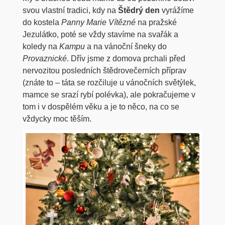
svou vlastní tradici, kdy na
Štědrý den
vyrážíme
do kostela
Panny Marie Vítězné
na pražské
Jezulátko, poté se vždy stavíme na svařák a
koledy na
Kampu
a na vánoční šneky do
Provaznické
. Dřív jsme z domova prchali před
nervozitou posledních štědrovečerních příprav
(znáte to – táta se rozčiluje u vánočních světýlek,
mamce se srazí rybí polévka), ale pokračujeme v
tom i v dospělém věku a je to něco, na co se
vždycky moc těším.