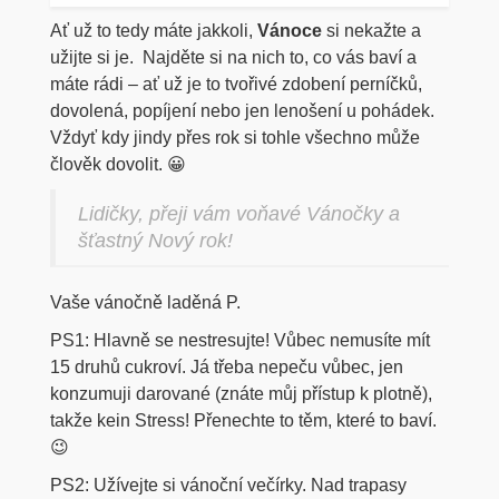
Ať už to tedy máte jakkoli,
Vánoce
si nekažte a
užijte si je. Najděte si na nich to, co vás baví a
máte rádi – ať už je to tvořivé zdobení perníčků,
dovolená, popíjení nebo jen lenošení u pohádek.
Vždyť kdy jindy přes rok si tohle všechno může
člověk dovolit. 😀
Lidičky, přeji vám voňavé Vánočky a
šťastný Nový rok!
Vaše vánočně laděná P.
PS1: Hlavně se nestresujte! Vůbec nemusíte mít
15 druhů cukroví. Já třeba nepeču vůbec, jen
konzumuji darované (znáte můj přístup k plotně),
takže kein Stress! Přenechte to těm, které to baví.
😉
PS2: Užívejte si vánoční večírky. Nad trapasy