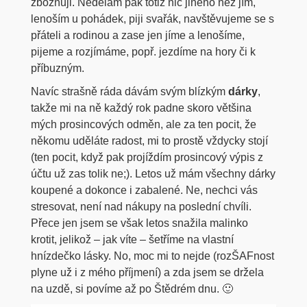
zbožňuji. Nedělám pak totiž nic jiného než jím,
lenoším u pohádek, piji svařák, navštěvujeme se s
přáteli a rodinou a zase jen jíme a lenošíme,
pijeme a rozjímáme, popř. jezdíme na hory či k
příbuzným.
Navíc strašně ráda dávám svým blízkým
dárky
,
takže mi na ně každý rok padne skoro většina
mých prosincových odměn, ale za ten pocit, že
někomu uděláte radost, mi to prostě vždycky stojí
(ten pocit, když pak projíždím prosincový výpis z
účtu už zas tolik ne;). Letos už mám všechny dárky
koupené a dokonce i zabalené. Ne, nechci vás
stresovat, není nad nákupy na poslední chvíli.
Přece jen jsem se však letos snažila malinko
krotit, jelikož – jak víte – šetříme na vlastní
hnízdečko lásky. No, moc mi to nejde (rozŠAFnost
plyne už i z mého příjmení) a zda jsem se držela
na uzdě, si povíme až po Štědrém dnu. 🙂