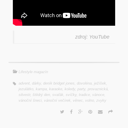
zdroj: YouTube
Lifestyle magazín
advent
,
dárky
,
deník bridget jones
,
dovoléna
,
ježíšek
,
jezulátko
,
kampa
,
karaoke
,
koledy
,
party
,
provaznická
,
silvestr
,
štědrý den
,
svařák
,
svíčky
,
tradice
,
vánoce
,
vánoční šneci
,
vánoční večírek
,
věnec
,
volno
,
zvyky